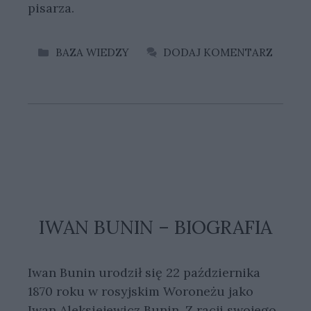
pisarza.
KATEGORIE
BAZA WIEDZY
DODAJ KOMENTARZ
IWAN BUNIN – BIOGRAFIA
Iwan Bunin urodził się 22 października
1870 roku w rosyjskim Woroneżu jako
Iwan Aleksiejewicz Bunin. Z racji swojego