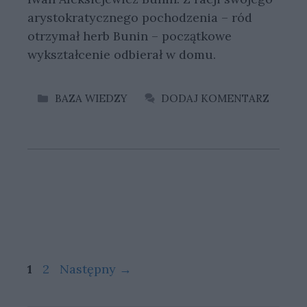
arystokratycznego pochodzenia – ród
otrzymał herb Bunin – początkowe
wykształcenie odbierał w domu.
KATEGORIE
BAZA WIEDZY
DODAJ KOMENTARZ
Strona
Strona
1
2
Następny
→