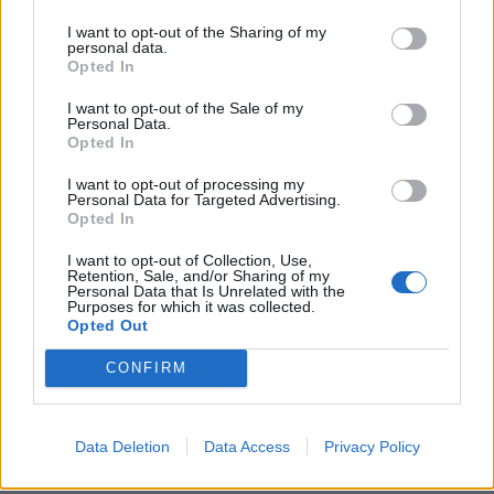
BIOGRAFIA
I want to opt-out of the Sharing of my
personal data.
Opted In
Robert Frost urodził się 26 marca 1874
I want to opt-out of the Sale of my
roku w San Francisco. Studiował przez
Personal Data.
Opted In
chwilę w Dartmouth College w
amerykańskim Hanowerze.
I want to opt-out of processing my
Personal Data for Targeted Advertising.
Opted In
KATEGORIE
BAZA WIEDZY
DODAJ KOMENTARZ
I want to opt-out of Collection, Use,
Retention, Sale, and/or Sharing of my
Personal Data that Is Unrelated with the
Purposes for which it was collected.
Opted Out
CONFIRM
Data Deletion
Data Access
Privacy Policy