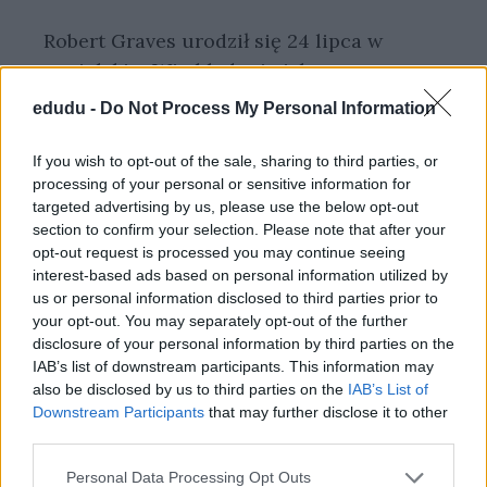
Robert Graves urodził się 24 lipca w
angielskim Wimbledonie jako syn
irlandzkiego powieściopisarza Alfreda
edudu -
Do Not Process My Personal Information
Gravesa.
If you wish to opt-out of the sale, sharing to third parties, or
processing of your personal or sensitive information for
KATEGORIE
BAZA WIEDZY
DODAJ KOMENTARZ
targeted advertising by us, please use the below opt-out
section to confirm your selection. Please note that after your
opt-out request is processed you may continue seeing
interest-based ads based on personal information utilized by
us or personal information disclosed to third parties prior to
your opt-out. You may separately opt-out of the further
disclosure of your personal information by third parties on the
IAB’s list of downstream participants. This information may
also be disclosed by us to third parties on the
IAB’s List of
Downstream Participants
that may further disclose it to other
third parties.
ROBERT FROST –
Personal Data Processing Opt Outs