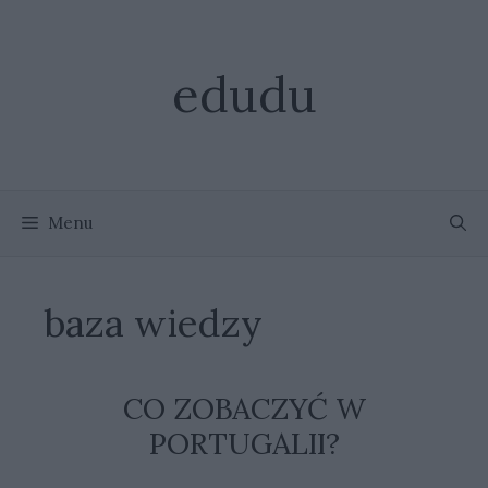
Przejdź
do
treści
edudu
Menu
baza wiedzy
CO ZOBACZYĆ W
PORTUGALII?