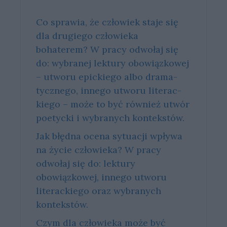
Co sprawia, że człowiek staje się
dla drugiego człowieka
bohaterem? W pra­cy od­wo­łaj się
do: wy­bra­nej lek­tu­ry obo­wiąz­ko­wej
– utwo­ru epic­kie­go albo dra­ma­
tycz­ne­go, in­ne­go utwo­ru li­te­rac­
kie­go – może to być rów­nież utwór
po­etyc­ki i wy­bra­nych kon­tek­stów.
Jak błędna ocena sytuacji wpływa
na życie człowieka? W pracy
odwołaj się do: lektury
obowiązkowej, innego utworu
literackiego oraz wybranych
kontekstów.
Czym dla człowieka może być