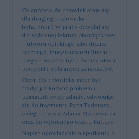
Co sprawia, że człowiek staje się
dla drugiego człowieka
bohaterem? W pra­cy od­wo­łaj się
do: wy­bra­nej lek­tu­ry obo­wiąz­ko­wej
– utwo­ru epic­kie­go albo dra­ma­
tycz­ne­go, in­ne­go utwo­ru li­te­rac­
kie­go – może to być rów­nież utwór
po­etyc­ki i wy­bra­nych kon­tek­stów.
Czym dla człowieka może być
tradycja? Rozważ problem i
uzasadnij swoje zdanie, odwołując
się do fragmentu Pana Tadeusza,
całego utworu Adama Mickiewicza
oraz do wybranego tekstu kultury.
Napisz opowiadanie o spotkaniu z