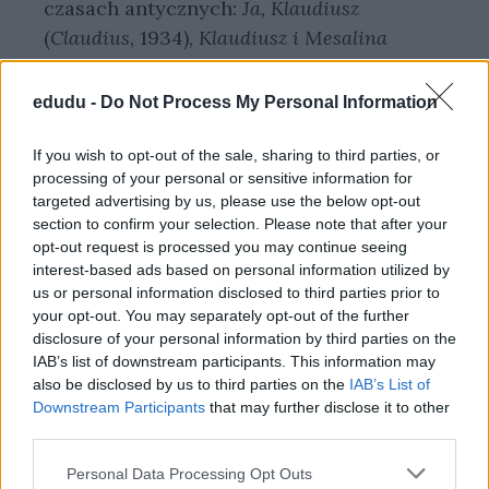
czasach antycznych:
Ja, Klaudiusz
(
Claudius
, 1934),
Klaudiusz i Mesalina
(
Claudius the God and His Wife Messalina
¸
1934),
Córka Homera
(
Homer’s Daughter
,
edudu -
Do Not Process My Personal Information
1955). W 1929 roku wydał także
autobiograficzną powieść nawiązującą do
If you wish to opt-out of the sale, sharing to third parties, or
processing of your personal or sensitive information for
jego przeżyć wojennych
Wszystkiemu do
targeted advertising by us, please use the below opt-out
widzenia
(
Good-bye to All That: An
section to confirm your selection. Please note that after your
Autobiography
, 1929), a następnie jej
opt-out request is processed you may continue seeing
interest-based ads based on personal information utilized by
kontynuacją
But It Still Goes On
(1930).
us or personal information disclosed to third parties prior to
Przez kilka lat wykładał również na
your opt-out. You may separately opt-out of the further
uniwersytecie w Oksfordzie. Zmarł 7
disclosure of your personal information by third parties on the
grudnia 1985 roku w miejscowości Deià na
IAB’s list of downstream participants. This information may
also be disclosed by us to third parties on the
IAB’s List of
Majorce.
Downstream Participants
that may further disclose it to other
third parties.
Powiązane wpisy:
Personal Data Processing Opt Outs