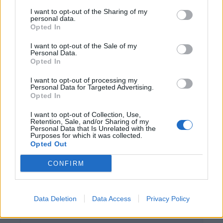
Miron Białoszewski – biografia
I want to opt-out of the Sharing of my
personal data.
Iwan Bunin – biografia
Opted In
Louis Aragon – biografia
I want to opt-out of the Sale of my
Matthew Arnold – biografia
Personal Data.
Opted In
KATEGORIE
I want to opt-out of processing my
BAZA WIEDZY
Personal Data for Targeted Advertising.
ROBERT FROST – BIOGRAFIA
Opted In
RUPERT BROOKE – BIOGRAFIA
I want to opt-out of Collection, Use,
Retention, Sale, and/or Sharing of my
Personal Data that Is Unrelated with the
Purposes for which it was collected.
Opted Out
CONFIRM
DODAJ KOMENTARZ
Data Deletion
Data Access
Privacy Policy
Komentarz