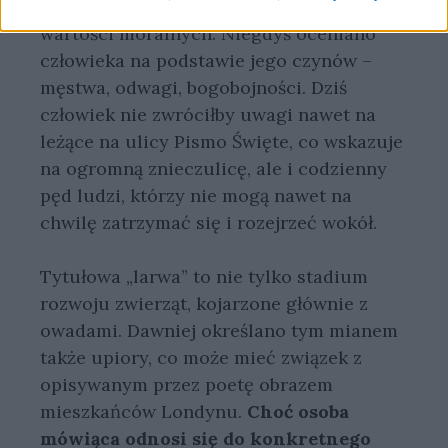
materialnych. Żal mu utraty dawnych
wartości moralnych. Niegdyś oceniano
człowieka na podstawie jego czynów –
męstwa, odwagi, bogobojności. Dziś
człowiek nie zwróciłby uwagi nawet na
leżące na ulicy Pismo Święte, co wskazuje
na ogromną znieczulicę, ale i codzienny
pęd ludzi, którzy nie mogą nawet na
chwilę zatrzymać się i rozejrzeć wokół.
Tytułowa „larwa” to nie tylko stadium
rozwoju zwierząt, kojarzone głównie z
owadami. Dawniej określano tym mianem
także upiory, co może mieć związek z
opisywanym przez poetę obrazem
mieszkańców Londynu.
Choć osoba
mówiąca odnosi się do konkretnego