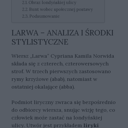
Obraz londyńskiej ulicy
Bunt wobec społecznej postawy
Podsumowanie
LARWA – ANALIZA I ŚRODKI
STYLISTYCZNE
Wiersz „Larwa” Cypriana Kamila Norwida
składa się z czterech, czterowersowych
strof. W trzech pierwszych zastosowano
rymy krzyżowe (abab), natomiast w
ostatniej okalające (abba).
Podmiot liryczny zwraca się bezpośrednio
do odbiorcy wiersza, snując wizję tego, co
człowiek może zastać na londyńskiej
ulicy. Utwór jest przykładem
liryki