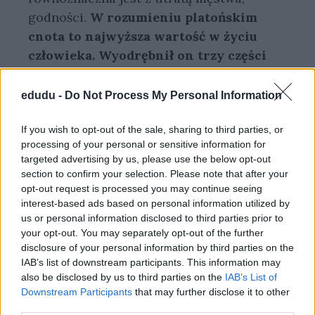
godności.
W rozumieniu platońskim
cnota to najwyższa wartość w życiu
człowieka. Wyodrębnił on trzy części
duszy, a każdej z nich przypisał inny
rodzaj cnoty – mądrość, sprawiedliwość
edudu -
Do Not Process My Personal Information
i męstwo.
Według podmiotu lirycznego
tych właśnie cech brakuje londyńczykom,
If you wish to opt-out of the sale, sharing to third parties, or
processing of your personal or sensitive information for
dla których sensem walki stał się tylko
targeted advertising by us, please use the below opt-out
rozlew krwi i zarobek.
section to confirm your selection. Please note that after your
opt-out request is processed you may continue seeing
interest-based ads based on personal information utilized by
us or personal information disclosed to third parties prior to
your opt-out. You may separately opt-out of the further
disclosure of your personal information by third parties on the
IAB’s list of downstream participants. This information may
also be disclosed by us to third parties on the
IAB’s List of
Downstream Participants
that may further disclose it to other
third parties.