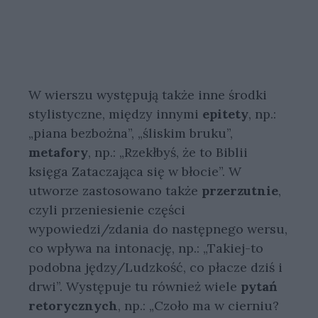
W wierszu występują także inne środki
stylistyczne, między innymi
epitety
, np.:
„piana bezbożna”, „śliskim bruku”,
metafory
, np.: „Rzekłbyś, że to Biblii
księga Zataczająca się w błocie”. W
utworze zastosowano także
przerzutnie
,
czyli przeniesienie części
wypowiedzi/zdania do następnego wersu,
co wpływa na intonację, np.: „Takiej-to
podobna jędzy/Ludzkość, co płacze dziś i
drwi”. Występuje tu również wiele
pytań
retorycznych
, np.: „Czoło ma w cierniu?