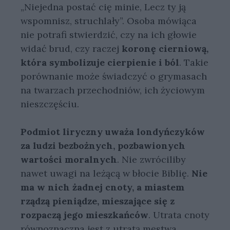
„Niejedna postać cię minie, Lecz ty ją
wspomnisz, struchlały”. Osoba mówiąca
nie potrafi stwierdzić, czy na ich głowie
widać brud, czy raczej
koronę cierniową,
która symbolizuje cierpienie i ból
. Takie
porównanie może świadczyć o grymasach
na twarzach przechodniów, ich życiowym
nieszczęściu.
Podmiot liryczny uważa londyńczyków
za ludzi bezbożnych, pozbawionych
wartości moralnych
. Nie zwróciliby
nawet uwagi na leżącą w błocie Biblię.
Nie
ma w nich żadnej cnoty, a miastem
rządzą pieniądze, mieszające się z
rozpaczą jego mieszkańców
. Utrata cnoty
równoznaczna jest z utratą męstwa,