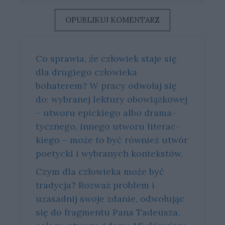
Co sprawia, że człowiek staje się
dla drugiego człowieka
bohaterem? W pra­cy od­wo­łaj się
do: wy­bra­nej lek­tu­ry obo­wiąz­ko­wej
– utwo­ru epic­kie­go albo dra­ma­
tycz­ne­go, in­ne­go utwo­ru li­te­rac­
kie­go – może to być rów­nież utwór
po­etyc­ki i wy­bra­nych kon­tek­stów.
Czym dla człowieka może być
tradycja? Rozważ problem i
uzasadnij swoje zdanie, odwołując
się do fragmentu Pana Tadeusza,