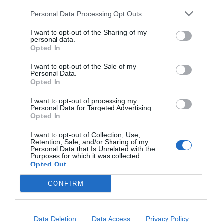
Personal Data Processing Opt Outs
I want to opt-out of the Sharing of my
personal data.
Opted In
I want to opt-out of the Sale of my
Personal Data.
Opted In
I want to opt-out of processing my
Personal Data for Targeted Advertising.
Opted In
I want to opt-out of Collection, Use,
Retention, Sale, and/or Sharing of my
BUNT WOBEC SPOŁECZNEJ POSTAWY
Personal Data that Is Unrelated with the
Purposes for which it was collected.
Opted Out
Utwór „Larwa” jest wyraźnym buntem
autora wobec współczesnej mu postawie
CONFIRM
społecznej.
Zauważa, jak ogromna rolę ma
pogoń za bogactwem i gromadzenie dóbr
Data Deletion
Data Access
Privacy Policy