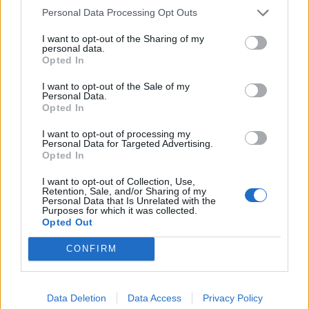
Personal Data Processing Opt Outs
I want to opt-out of the Sharing of my
personal data.
Opted In
I want to opt-out of the Sale of my
Personal Data.
Opted In
I want to opt-out of processing my
JAKI WPŁYW NA SPOSÓB
Personal Data for Targeted Advertising.
Opted In
WIDZENIA ŚWIATA PRZEZ
I want to opt-out of Collection, Use,
CZŁOWIEKA MAJĄ CZASY,
Retention, Sale, and/or Sharing of my
Personal Data that Is Unrelated with the
W KTÓRYCH ON ŻYJE? W
Purposes for which it was collected.
Opted Out
PRACY ODWOŁAJ SIĘ DO:
CONFIRM
WYBRANEJ LEKTURY
OBOWIĄZKOWEJ, INNEGO
UTWORU LITERACKIEGO
Data Deletion
Data Access
Privacy Policy