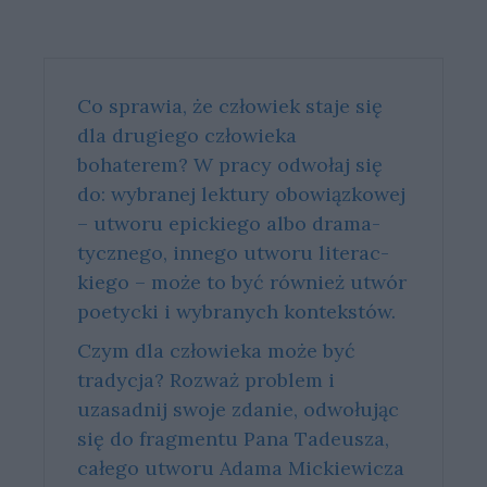
Co sprawia, że człowiek staje się
dla drugiego człowieka
bohaterem? W pra­cy od­wo­łaj się
do: wy­bra­nej lek­tu­ry obo­wiąz­ko­wej
– utwo­ru epic­kie­go albo dra­ma­
tycz­ne­go, in­ne­go utwo­ru li­te­rac­
kie­go – może to być rów­nież utwór
po­etyc­ki i wy­bra­nych kon­tek­stów.
Czym dla człowieka może być
tradycja? Rozważ problem i
uzasadnij swoje zdanie, odwołując
się do fragmentu Pana Tadeusza,
całego utworu Adama Mickiewicza