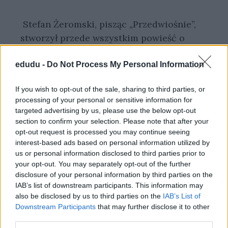
Stefan Żeromski, pisząc „Przedwiośnie”,
stworzył przede wszystkim powieść o
dorastaniu w trudnym okresie po I wojnie
światowej. Jego dzieło stanowi również
edudu -
Do Not Process My Personal Information
ostrzeżenie przed ideami rewolucyjnymi
If you wish to opt-out of the sale, sharing to third parties, or
oraz powodującymi je nierównościami
processing of your personal or sensitive information for
społecznymi. Motywacje pisarza, zwanego
targeted advertising by us, please use the below opt-out
„Sumieniem narodu polskiego”, widać
section to confirm your selection. Please note that after your
opt-out request is processed you may continue seeing
doskonale w motywach literackich, jakich
interest-based ads based on personal information utilized by
użył w swojej powieści.
us or personal information disclosed to third parties prior to
your opt-out. You may separately opt-out of the further
disclosure of your personal information by third parties on the
KATEGORIE
OPRACOWANIA LEKTUR
IAB’s list of downstream participants. This information may
TAGI
PRZEDWIOŚNIE
also be disclosed by us to third parties on the
IAB’s List of
Downstream Participants
that may further disclose it to other
DODAJ KOMENTARZ
third parties.