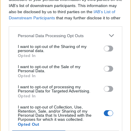
OMÓW ZAGADNIENIE NA
IAB’s list of downstream participants. This information may
PODSTAWIE DZIADÓW
also be disclosed by us to third parties on the
IAB’s List of
Downstream Participants
that may further disclose it to other
CZĘŚCI III ADAMA
third parties.
MICKIEWICZA. W SWOJEJ
Personal Data Processing Opt Outs
ODPOWIEDZI UWZGLĘDNIJ
I want to opt-out of the Sharing of my
RÓWNIEŻ WYBRANY
personal data.
Opted In
KONTEKST.
I want to opt-out of the Sale of my
Personal Data.
Opted In
Wolność – to zagadnienie wyjątkowo
często pojawia się w literaturze na
I want to opt-out of processing my
Personal Data for Targeted Advertising.
przestrzeni wszystkich epok. Wielu
Opted In
pisarzy opisuje zmagania swoich
I want to opt-out of Collection, Use,
bohaterów właśnie o wolność, robi z niej
Retention, Sale, and/or Sharing of my
Personal Data that Is Unrelated with the
główny cel ich działań czy też marzeń. Sny
Purposes for which it was collected.
Opted Out
o wolności, walka o nią, próby jej