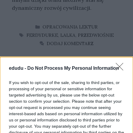
dynamiczny rozwój cywilizacji.
KATEGORIE
OPRACOWANIA LEKTUR
TAGI
FERDYDURKE
,
LALKA
,
PRZEDWIOŚNIE
DODAJ KOMENTARZ
edudu -
Do Not Process My Personal Information
If you wish to opt-out of the sale, sharing to third parties, or
processing of your personal or sensitive information for
targeted advertising by us, please use the below opt-out
section to confirm your selection. Please note that after your
opt-out request is processed you may continue seeing
interest-based ads based on personal information utilized by
CZYM DLA CZŁOWIEKA
us or personal information disclosed to third parties prior to
MOŻE BYĆ WOLNOŚĆ?
your opt-out. You may separately opt-out of the further
disclosure of your personal information by third parties on the