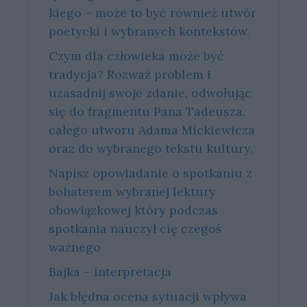
kie­go – może to być rów­nież utwór
po­etyc­ki i wy­bra­nych kon­tek­stów.
Czym dla człowieka może być
tradycja? Rozważ problem i
uzasadnij swoje zdanie, odwołując
się do fragmentu Pana Tadeusza,
całego utworu Adama Mickiewicza
oraz do wybranego tekstu kultury.
Napisz opowiadanie o spotkaniu z
bohaterem wybranej lektury
obowiązkowej który podczas
spotkania nauczył cię czegoś
ważnego
Bajka – interpretacja
Jak błędna ocena sytuacji wpływa