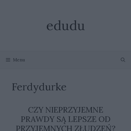
Przejdź
do
treści
edudu
Menu
Ferdydurke
CZY NIEPRZYJEMNE
PRAWDY SĄ LEPSZE OD
PRZYJEMNYCH ZŁUDZEŃ?