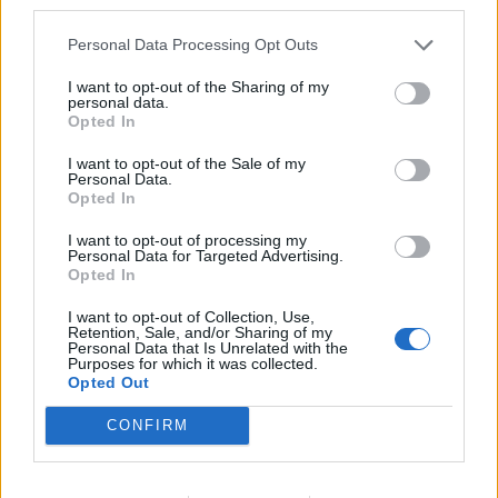
upadku. Wiele pokoleń znajdowało ulgę w
third parties.
wierze, ale dekadent odrzuca możliwość
Personal Data Processing Opt Outs
istnienia Boga, a nie zamierza się
I want to opt-out of the Sharing of my
oszukiwać. W końcu podmiot liryczny
personal data.
dociera do ściany: musi sam
Opted In
odpowiedzieć na pytanie, jaka jest
I want to opt-out of the Sale of my
ochrona człowieka końca XIX wieku przed
Personal Data.
Opted In
złem. Niestety nie znajduje na to sposobu,
jest w stanie tylko zwiesić głowę. Osoba
I want to opt-out of processing my
Personal Data for Targeted Advertising.
mówiąca nie przedstawia swoim
Opted In
rówieśnikom żadnych wskazówek, nie
I want to opt-out of Collection, Use,
proponuje strategii radzenia sobie z
Retention, Sale, and/or Sharing of my
Personal Data that Is Unrelated with the
melancholią, ponieważ neguje sens
Purposes for which it was collected.
Opted Out
jakiegokolwiek działania. Wiersz można
określić mianem
manifestu
CONFIRM
pokoleniowego
, jednak podmiot liryczny
nie przedstawia wartości, które jego