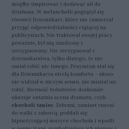
mógłby inspirować i dodawać sił do
działania. W melancholii pogrążył się
również Dziennikarz, który nie zamierzał
przyjąć odpowiedzialności ciążącej na
publicystach. Nie traktował swojej pracy
poważnie, był nią znudzony i
zrezygnowany. Nie zrezygnował z
dziennikarstwa, tylko dlatego, że nie
umiał robić nic innego. Pesymizm stał się
dla Dziennikarza strefą komfortu – skoro
nie widział w niczym sensu, nie musiał nic
robić. Bierność bohaterów doskonale
ukazuje ostatnia scena dramatu, czyli
chocholi taniec
. Zebrani, zamiast ruszać
do walki z zaborcą, poddali się
hipnotyzującej muzyce chochoła i wpadli
w senny trans, symbolizujący ich niemoc i