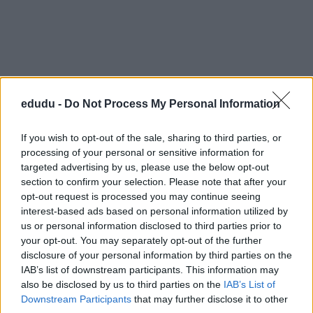
edudu -
Do Not Process My Personal Information
If you wish to opt-out of the sale, sharing to third parties, or
processing of your personal or sensitive information for
targeted advertising by us, please use the below opt-out
section to confirm your selection. Please note that after your
opt-out request is processed you may continue seeing
Refleksyjna, melancholijna natura
interest-based ads based on personal information utilized by
podmiotu lirycznego, chociaż wiąże się z
us or personal information disclosed to third parties prior to
inteligencją, w rzeczywistości jest jego
your opt-out. You may separately opt-out of the further
przekleństwem. Analizuje postawy
disclosure of your personal information by third parties on the
IAB’s list of downstream participants. This information may
życiowe swoich przodków i od razu widzi
also be disclosed by us to third parties on the
IAB’s List of
ich słabe punkty, które doprowadziły do
Downstream Participants
that may further disclose it to other