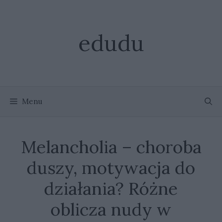
Przejdź
do
treści
edudu
Menu
Melancholia – choroba
duszy, motywacja do
działania? Różne
oblicza nudy w