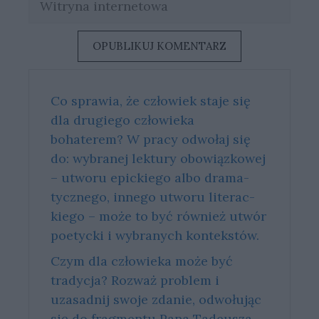
internetowa
Co sprawia, że człowiek staje się
dla drugiego człowieka
bohaterem? W pra­cy od­wo­łaj się
do: wy­bra­nej lek­tu­ry obo­wiąz­ko­wej
– utwo­ru epic­kie­go albo dra­ma­
tycz­ne­go, in­ne­go utwo­ru li­te­rac­
kie­go – może to być rów­nież utwór
po­etyc­ki i wy­bra­nych kon­tek­stów.
Czym dla człowieka może być
tradycja? Rozważ problem i
uzasadnij swoje zdanie, odwołując
się do fragmentu Pana Tadeusza,