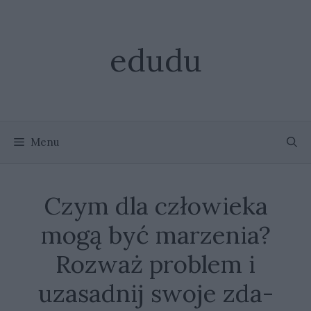
Przejdź
do
treści
edudu
Menu
Czym dla czło­wie­ka
mogą być ma­rze­nia?
Roz­waż pro­blem i
uza­sad­nij swo­je zda­