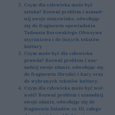
Czym dla czło­wie­ka może być
sztu­ka? Roz­waż pro­blem i uza­sad­
nij swo­je sta­no­wi­sko, od­wo­łu­jąc
się do frag­men­tu opo­wia­da­nia
Tadeusza Borowskiego Ofensywa
styczniowa i do in­nych tek­stów
kul­tu­ry
Czym może być dla czło­wie­ka
praw­da? Roz­waż pro­blem i uza­
sad­nij swo­je zda­nie, od­wo­łu­jąc się
do frag­men­tu Zbrodni i kary oraz
do wy­bra­nych tek­stów kul­tu­ry.
Czym dla czło­wie­ka może być wol­
ność? Roz­waż pro­blem i uza­sad­nij
swo­je zda­nie, od­wo­łu­jąc się do
frag­men­tu Dziadów cz. III, całego