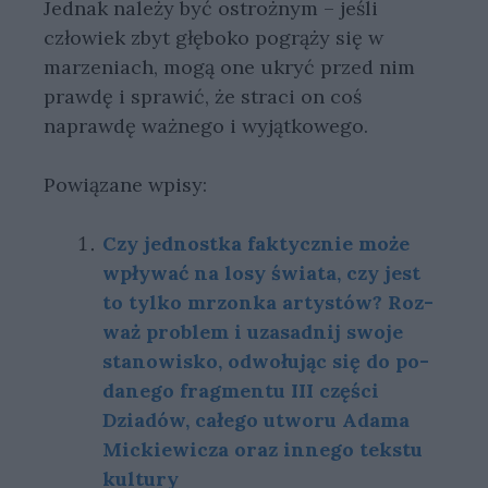
Jednak należy być ostrożnym – jeśli
człowiek zbyt głęboko pogrąży się w
marzeniach, mogą one ukryć przed nim
prawdę i sprawić, że straci on coś
naprawdę ważnego i wyjątkowego.
Powiązane wpisy:
Czy jed­nost­ka fak­tycz­nie może
wpły­wać na losy świa­ta, czy jest
to tyl­ko mrzon­ka ar­ty­stów? Roz­
waż pro­blem i uza­sad­nij swo­je
sta­no­wi­sko, od­wo­łu­jąc się do po­
da­ne­go frag­men­tu III części
Dziadów, całego utworu Adama
Mickiewicza oraz in­ne­go tek­stu
kul­tu­ry