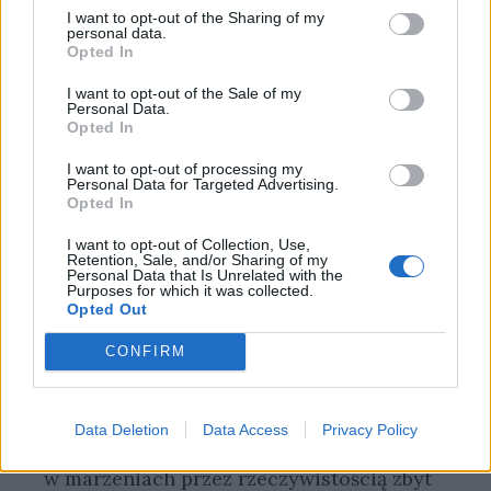
całe życie, nie Toliboskiego. Żyła jednak
I want to opt-out of the Sharing of my
złudzeniami i marzeniami.
personal data.
Opted In
Innym przykładem osoby, dla której
I want to opt-out of the Sale of my
Personal Data.
marzenia były bardzo ważne, a właściwie
Opted In
stanowiły sens jej życia, jest Ania Shirley,
I want to opt-out of processing my
bohaterka powieści “Ania z Zielonego
Personal Data for Targeted Advertising.
Opted In
Wzgórza” autorstwa Lucy Maud
Montgomery. Jest to postać nieustannie
I want to opt-out of Collection, Use,
Retention, Sale, and/or Sharing of my
pogrążona w marzeniach i z ich pomocą
Personal Data that Is Unrelated with the
Purposes for which it was collected.
upiększająca rzeczywistość. Jednak
Opted Out
marzenia spełniły w jej życiu także inną
CONFIRM
rolę – w czasach, gdy wychowywała się w
sierocińcu lub u ludzi, którzy ją
przygarnęli, ale niekoniecznie dobrze się
Data Deletion
Data Access
Privacy Policy
nią opiekowali, dziewczynka chroniła się
w marzeniach przez rzeczywistością zbyt