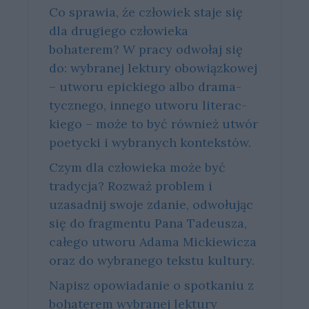
Co sprawia, że człowiek staje się
dla drugiego człowieka
bohaterem? W pra­cy od­wo­łaj się
do: wy­bra­nej lek­tu­ry obo­wiąz­ko­wej
– utwo­ru epic­kie­go albo dra­ma­
tycz­ne­go, in­ne­go utwo­ru li­te­rac­
kie­go – może to być rów­nież utwór
po­etyc­ki i wy­bra­nych kon­tek­stów.
Czym dla człowieka może być
tradycja? Rozważ problem i
uzasadnij swoje zdanie, odwołując
się do fragmentu Pana Tadeusza,
całego utworu Adama Mickiewicza
oraz do wybranego tekstu kultury.
Napisz opowiadanie o spotkaniu z
bohaterem wybranej lektury