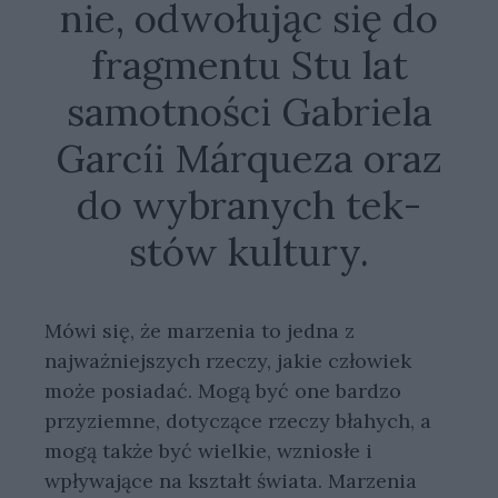
nie, od­wo­łu­jąc się do
frag­men­tu Stu lat
samotności Gabriela
Garcíi Márqueza oraz
do wy­bra­nych tek­
stów kul­tu­ry.
Mówi się, że marzenia to jedna z
najważniejszych rzeczy, jakie człowiek
może posiadać. Mogą być one bardzo
przyziemne, dotyczące rzeczy błahych, a
mogą także być wielkie, wzniosłe i
wpływające na kształt świata. Marzenia