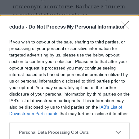
utraconym adoratorze. Barbarze z trudem
przychodzi skupienie się na
rzeczywistości, cieszenie się swoim
edudu -
Do Not Process My Personal Information
życiem, ponieważ ciągle przebywa w
sferze wyobraźni i skupia się na tym, jak
If you wish to opt-out of the sale, sharing to third parties, or
jej życie mogłoby wyglądać, gdyby
processing of your personal or sensitive information for
targeted advertising by us, please use the below opt-out
Toliboski zdecydował się na ślub z nią.
section to confirm your selection. Please note that after your
Marzenia są więc dla Barbary
opt-out request is processed you may continue seeing
zastępstwem rzeczywistości, która nie
interest-based ads based on personal information utilized by
spełniła jej oczekiwań, są jej miejscem
us or personal information disclosed to third parties prior to
your opt-out. You may separately opt-out of the further
ucieczki przed trudnościami małżeństwa i
disclosure of your personal information by third parties on the
życia codziennego. Jednocześnie
IAB’s list of downstream participants. This information may
marzenia te kradną Barbarze tę
also be disclosed by us to third parties on the
IAB’s List of
Downstream Participants
that may further disclose it to other
rzeczywistość i przesłaniają jej prawdę,
third parties.
która odkrywa się przed nią, gdy jej mąż,
Bogumił, umiera – to jego kochała przez
Personal Data Processing Opt Outs