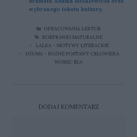
dramatu Adama Mickiewicza oraz
wy­bra­ne­go tek­stu kul­tu­ry.
KATEGORIE
OPRACOWANIA LEKTUR
TAGI
ROZPRAWKI MATURALNE
LALKA – MOTYWY LITERACKIE
DŻUMA – RÓŻNE POSTAWY CZŁOWIEKA
WOBEC ZŁA
DODAJ KOMENTARZ
Komentarz