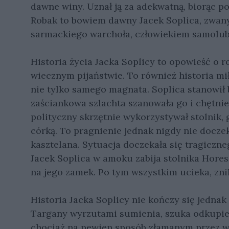
dawne winy. Uznał ją za adekwatną, biorąc po
Robak to bowiem dawny Jacek Soplica, zwan
sarmackiego warchoła, człowiekiem samolu
Historia życia Jacka Soplicy to opowieść o r
wiecznym pijaństwie. To również historia mił
nie tylko samego magnata. Soplica stanowi
zaściankowa szlachta szanowała go i chętnie 
polityczny skrzętnie wykorzystywał stolnik, 
córką. To pragnienie jednak nigdy nie doczek
kasztelana. Sytuacja doczekała się tragicz
Jacek Soplica w amoku zabija stolnika Hores
na jego zamek. Po tym wszystkim ucieka, zni
Historia Jacka Soplicy nie kończy się jednak
Targany wyrzutami sumienia, szuka odkupien
chociaż na pewien sposób złamanym przez w