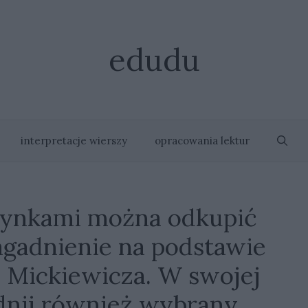
edudu
interpretacje wierszy
opracowania lektur
zynkami można odkupić
gadnienie na podstawie
 Mickiewicza. W swojej
dnij również wybrany