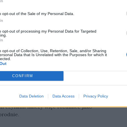
In
o opt-out of the Sale of my Personal Data.
In
to opt-out of processing my Personal Data for Targeted
ing.
In
o opt-out of Collection, Use, Retention, Sale, and/or Sharing
ersonal Data that Is Unrelated with the Purposes for which it
lected.
Out
nkami można dokonać odkupienia win? Wiadomo,
ek jako śmiertelna istota ma ograniczone
CONFIRM
niej niczego do tyłu. Człowiek nie jest więc w
iebyłymi. Niemniej, może czynić pokutę.
Data Deletion
Data Access
Privacy Policy
szy krok do przebaczenia. Drugim jest
mi czynami należy więc rozumieć jako
brodnie.