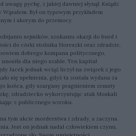
d uwagę pychę, z jakiej dawniej słynął. Ksiądz
y Wąsalem. Był on typowym przykładem
bnym i skorym do przemocy.
ozbijaniu sejmików, szukaniu okazji do burd i
ości do córki stolnika Horeszki oraz zdradzie,
ł bowiem dobrego kompana politycznego,
unosiła dla niego szable. Ten kapitał
gdy Jacek jednak wciąż liczył na związek z jego
ało się spełnienia, gdyż ta została wydana za
nego końca, gdy szargany pragnieniem zemsty
zkę, zdradziecko wykorzystując atak Moskali
kając z publicznego wzroku.
 na tym akcie morderstwa i zdrady, a zaczyna.
ia. Jest on jednak nadal człowiekiem czynu,
yrządzone zło. Swoje umiejętności