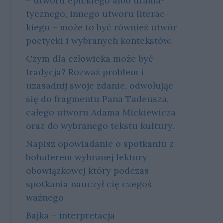
– utwo­ru epic­kie­go albo dra­ma­
tycz­ne­go, in­ne­go utwo­ru li­te­rac­
kie­go – może to być rów­nież utwór
po­etyc­ki i wy­bra­nych kon­tek­stów.
Czym dla człowieka może być
tradycja? Rozważ problem i
uzasadnij swoje zdanie, odwołując
się do fragmentu Pana Tadeusza,
całego utworu Adama Mickiewicza
oraz do wybranego tekstu kultury.
Napisz opowiadanie o spotkaniu z
bohaterem wybranej lektury
obowiązkowej który podczas
spotkania nauczył cię czegoś
ważnego
Bajka – interpretacja