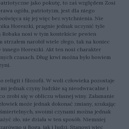
atriotyczne jako pokutę, to zaś względem Zosi
rawa ogółu, patriotyzm, jest dla niego
święca się jej więc bez wytchnienia. Nie
ika Horeszki, pragnie jednak uczynić tyle
za Robaka nosi w tym kontekście pewien
 strzałem narobił wiele złego, tak na koniec
 innego Horeszki. Akt ten nosi charakter
wnych czasach. Dług krwi można było bowiem
zyni.
religii i filozofii. W woli człowieka pozostaje
ami jednak czyny ludzkie są nieodwracalne i
 co zrobi się w obliczu własnej winy. Załamanie
 Człowiek może jednak dokonać zmiany, szukając
i śmiertelnych, swoimi czynami można jednak
żyć zło, nie działa w ten sposób. Niemniej
arówno u Boga, jak i ludzi. Stanowi więc