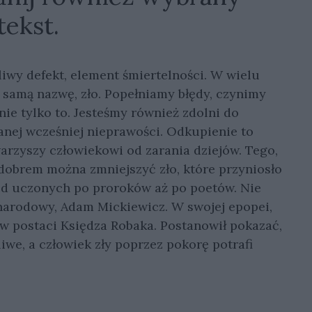
tekst.
liwy defekt, element śmiertelności. W wielu
ę samą nazwę, zło. Popełniamy błędy, czynimy
nie tylko to. Jesteśmy również zdolni do
zanej wcześniej nieprawości. Odkupienie to
towarzyszy człowiekowi od zarania dziejów. Tego,
 dobrem można zmniejszyć zło, które przyniosło
 od uczonych po proroków aż po poetów. Nie
 narodowy, Adam Mickiewicz. W swojej epopei,
 postaci Księdza Robaka. Postanowił pokazać,
we, a człowiek zły poprzez pokorę potrafi