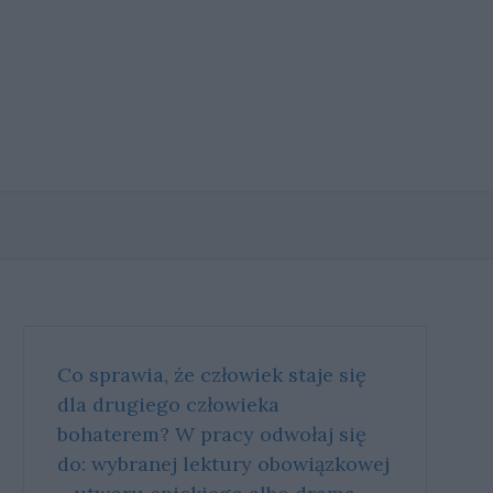
Co sprawia, że człowiek staje się
dla drugiego człowieka
bohaterem? W pra­cy od­wo­łaj się
do: wy­bra­nej lek­tu­ry obo­wiąz­ko­wej