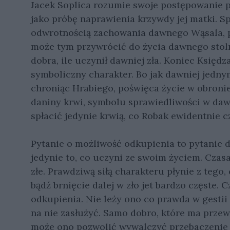
Jacek Soplica rozumie swoje postępowanie p
jako próbę naprawienia krzywdy jej matki. Sp
odwrotnością zachowania dawnego Wąsala, po
może tym przywrócić do życia dawnego stoln
dobra, ile uczynił dawniej zła. Koniec Księd
symboliczny charakter. Bo jak dawniej jednym
chroniąc Hrabiego, poświęca życie w obronie
daniny krwi, symbolu sprawiedliwości w da
spłacić jedynie krwią, co Robak ewidentnie c
Pytanie o możliwość odkupienia to pytanie do 
jedynie to, co uczyni ze swoim życiem. Czas
złe. Prawdziwą siłą charakteru płynie z tego,
bądź brnięcie dalej w zło jet bardzo częste.
odkupienia. Nie leży ono co prawda w gesti
na nie zasłużyć. Samo dobro, które ma przewa
może ono pozwolić wywalczyć przebaczenie z