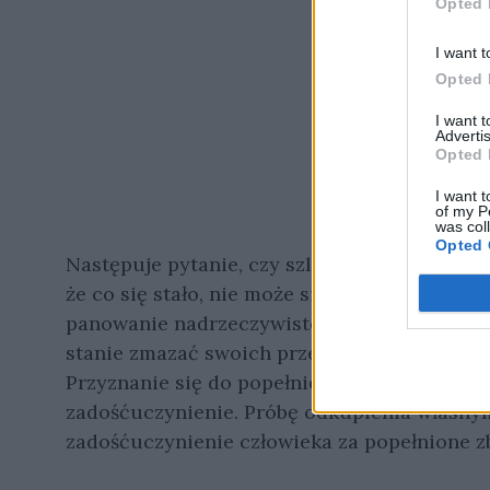
Opted 
I want t
Opted 
I want 
Advertis
Opted 
I want t
of my P
was col
Opted 
Następuje pytanie, czy szlachetnymi uczy
że co się stało, nie może się odstać. Człowi
panowanie nadrzeczywistością i nie zmieni w 
stanie zmazać swoich przewin, uczynić ich n
Przyznanie się do popełnionego zła to pierw
zadośćuczynienie. Próbę odkupienia własny
zadośćuczynienie człowieka za popełnione z