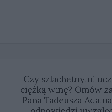
Przejdź
do
treści
Czy szlachetnymi uc
ciężką winę? Omów za
Pana Tadeusza Adama
odpowiedzi uwzglę