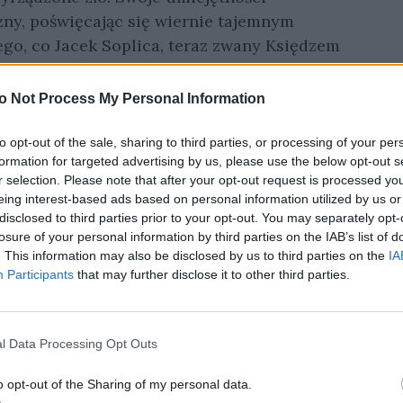
zny, poświęcając się wiernie tajemnym
go, co Jacek Soplica, teraz zwany Księdzem
tego swoistego wygnania. Wiadomo, iż służył w
 Domyślić się jedynie można, że są to sprawy z
o Not Process My Personal Information
lskich patriotów. Jego tajna służba pełna jest
i on ostatecznie życiem. Zginie bowiem
to opt-out of the sale, sharing to third parties, or processing of your per
formation for targeted advertising by us, please use the below opt-out s
Moskalami w dworze Sopliców. Co ciekawe,
r selection. Please note that after your opt-out request is processed y
ka Horeszków. Ten heroiczny akt prowadzi go
eing interest-based ads based on personal information utilized by us or
łożu śmierci, które Wąsal otrzymuje. Warto
disclosed to third parties prior to your opt-out. You may separately opt-
losure of your personal information by third parties on the IAB’s list of
by odkupienia win. Ksiądz Robak potajemnie
. This information may also be disclosed by us to third parties on the
IA
w w osobie swojego syna i Zosi – córki swojej
Participants
that may further disclose it to other third parties.
ni na Syberię. Opiekując się sierotą i łącząc
 ostatecznie zmazać krew ze swych rąk.
l Data Processing Opt Outs
o opt-out of the Sharing of my personal data.