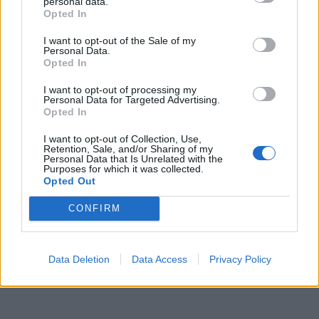
personal data.
mężczyzna. Dziewczyna obawiała się, że
Opted In
zostanie przez Wokulskiego „wygrana w
I want to opt-out of the Sale of my
karty” – oddana przez ojca i zmuszona do
Personal Data.
Opted In
małżeństwa. Podświadomie stworzyła więc
z Wokulskiego monstrum, którego
I want to opt-out of processing my
Personal Data for Targeted Advertising.
obawiała się nie tylko w snach, ale
Opted In
również w rzeczywistości, chociaż
I want to opt-out of Collection, Use,
wiedziała, że małżeństwo z kupcem będzie
Retention, Sale, and/or Sharing of my
Personal Data that Is Unrelated with the
dobrym sposobem na wzbogacenie się.
Purposes for which it was collected.
Opted Out
CONFIRM
Data Deletion
Data Access
Privacy Policy