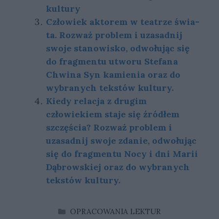
kul­tu­ry
Czło­wiek ak­to­rem w te­atrze świa­
ta. Roz­waż pro­blem i uza­sad­nij
swo­je sta­no­wi­sko, od­wo­łu­jąc się
do frag­men­tu utwo­ru Stefana
Chwina Syn kamienia oraz do
wy­bra­nych tek­stów kul­tu­ry.
Kiedy relacja z drugim
człowiekiem staje się źródłem
szczęścia? Rozważ problem i
uzasadnij swoje zdanie, odwołując
się do fragmentu Nocy i dni Marii
Dąbrowskiej oraz do wybranych
tekstów kultury.
KATEGORIE
OPRACOWANIA LEKTUR