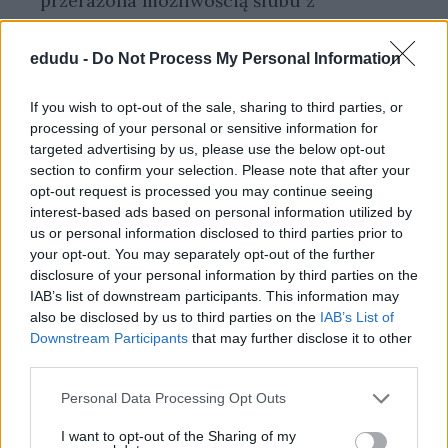
przerażona możliwością ślubu z
podstarzałym kupcem.
edudu -
Do Not Process My Personal Information
Te lęki przekładają się na jeden ze snów
Izabeli. Jedzie ona z ojcem w powozie, a za
If you wish to opt-out of the sale, sharing to third parties, or
processing of your personal or sensitive information for
oknami widzi bardzo dziwny krajobraz –
targeted advertising by us, please use the below opt-out
gęstą mgłę oraz ciemne jezioro, w którym
section to confirm your selection. Please note that after your
nic nie widać. Na ich ścieżce staje osoba
opt-out request is processed you may continue seeing
interest-based ads based on personal information utilized by
w ubrudzonej koszuli, która trzyma w
us or personal information disclosed to third parties prior to
ogromnych, czerwonych dłoniach karty.
your opt-out. You may separately opt-out of the further
Tą postacią jest Wokulski. Jego koszula
disclosure of your personal information by third parties on the
związana jest z pochodzeniem
IAB’s list of downstream participants. This information may
also be disclosed by us to third parties on the
IAB’s List of
nieszlacheckim, a czerwone dłonie ze
Downstream Participants
that may further disclose it to other
zdartą skórą – z ciężką pracą, którą
third parties.
gardziła Łęcka. Karty oznaczały zaś jej lęk
Personal Data Processing Opt Outs
o przyszłość, którą zafunduje jej ojciec –
niezbyt inteligentny i rozgarnięty
I want to opt-out of the Sharing of my