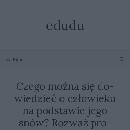
Przejdź
do
treści
edudu
Menu
Cze­go moż­na się do­
wie­dzieć o czło­wie­ku
na pod­sta­wie jego
snów? Roz­waż pro­