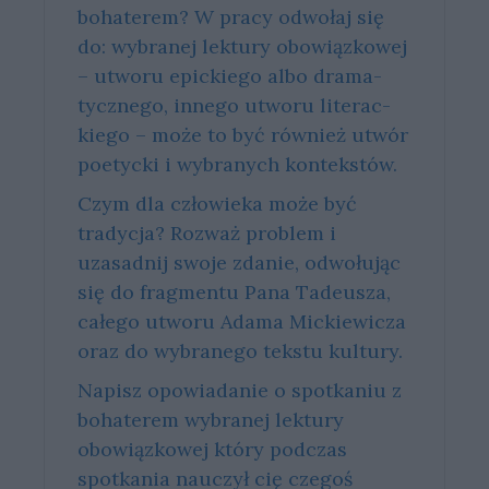
bohaterem? W pra­cy od­wo­łaj się
do: wy­bra­nej lek­tu­ry obo­wiąz­ko­wej
– utwo­ru epic­kie­go albo dra­ma­
tycz­ne­go, in­ne­go utwo­ru li­te­rac­
kie­go – może to być rów­nież utwór
po­etyc­ki i wy­bra­nych kon­tek­stów.
Czym dla człowieka może być
tradycja? Rozważ problem i
uzasadnij swoje zdanie, odwołując
się do fragmentu Pana Tadeusza,
całego utworu Adama Mickiewicza
oraz do wybranego tekstu kultury.
Napisz opowiadanie o spotkaniu z
bohaterem wybranej lektury
obowiązkowej który podczas
spotkania nauczył cię czegoś