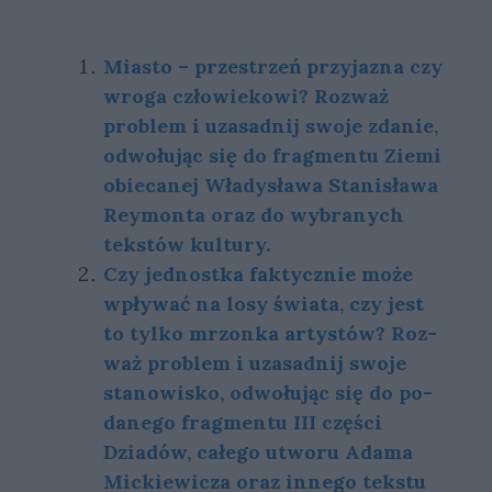
Miasto – przestrzeń przyjazna czy
wroga człowiekowi? Rozważ
problem i uzasadnij swoje zdanie,
odwołując się do fragmentu Ziemi
obiecanej Władysława Stanisława
Reymonta oraz do wybranych
tekstów kultury.
Czy jed­nost­ka fak­tycz­nie może
wpły­wać na losy świa­ta, czy jest
to tyl­ko mrzon­ka ar­ty­stów? Roz­
waż pro­blem i uza­sad­nij swo­je
sta­no­wi­sko, od­wo­łu­jąc się do po­
da­ne­go frag­men­tu III części
Dziadów, całego utworu Adama
Mickiewicza oraz in­ne­go tek­stu