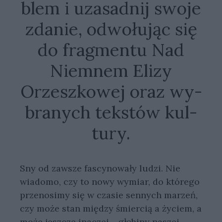
blem i uza­sad­nij swo­je
zda­nie, od­wo­łu­jąc się
do frag­men­tu Nad
Niemnem Elizy
Orzeszkowej oraz wy­
bra­nych tek­stów kul­
tu­ry.
Sny od zawsze fascynowały ludzi. Nie
wiadomo, czy to nowy wymiar, do którego
przenosimy się w czasie sennych marzeń,
czy może stan między śmiercią a życiem, a
może jeszcze inaczej – głębiny naszej