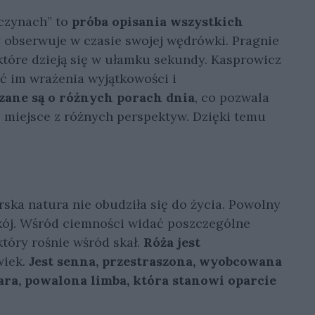
eczynach” to
próba opisania wszystkich
y obserwuje w czasie swojej wędrówki. Pragnie
 które dzieją się w ułamku sekundy. Kasprowicz
dać im wrażenia wyjątkowości i
zane są o różnych porach dnia
, co pozwala
o miejsce z różnych perspektyw. Dzięki temu
rska natura nie obudziła się do życia. Powolny
kój. Wśród ciemności widać poszczególne
który rośnie wśród skał.
Róża jest
wiek.
Jest senna, przestraszona, wyobcowana
stara, powalona limba, która stanowi oparcie