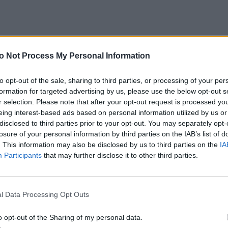
o Not Process My Personal Information
to opt-out of the sale, sharing to third parties, or processing of your per
formation for targeted advertising by us, please use the below opt-out s
r selection. Please note that after your opt-out request is processed y
” to wiersz
bogaty w artystyczne środki
eing interest-based ads based on personal information utilized by us or
w krajobrazie są zilustrowane
mnogością
disclosed to third parties prior to your opt-out. You may separately opt-
losure of your personal information by third parties on the IAB’s list of
o
epitetów
, np.: „ciemnosmreczyński las”,
. This information may also be disclosed by us to third parties on the
IA
wy”, „bujne trawy”. Użyto także
Participants
that may further disclose it to other third parties.
 nieożywionym elementom natury, np.: „Krzak
ch złomów ciska”, „Samotny, senny,
y się lękał tchnienia burzy”. Równie ważne w
l Data Processing Opt Outs
 pokazać drugie dno wiersza, np.: „skronie do
o skale/Pas rozwijając srebrnolity”. Autor
o opt-out of the Sharing of my personal data.