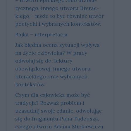
– utwo­ru epic­kie­go albo dra­ma­
tycz­ne­go, in­ne­go utwo­ru li­te­rac­
kie­go – może to być rów­nież utwór
po­etyc­ki i wy­bra­nych kon­tek­stów.
Bajka – interpretacja
Jak błędna ocena sytuacji wpływa
na życie człowieka? W pracy
odwołaj się do: lektury
obowiązkowej, innego utworu
literackiego oraz wybranych
kontekstów.
Czym dla człowieka może być
tradycja? Rozważ problem i
uzasadnij swoje zdanie, odwołując
się do fragmentu Pana Tadeusza,
całego utworu Adama Mickiewicza