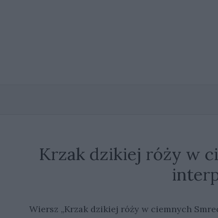
Przejdź
do
treści
Krzak dzikiej róży w
inter
Wiersz „Krzak dzikiej róży w ciemnych Smre