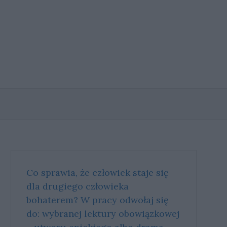
Co sprawia, że człowiek staje się
dla drugiego człowieka
bohaterem? W pra­cy od­wo­łaj się
do: wy­bra­nej lek­tu­ry obo­wiąz­ko­wej