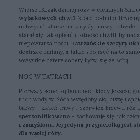
Wiersz „Krzak dzikiej róży w ciemnych Smr
wyjątkowych chwil
, które podmiot liryczn
uchwycić zdarzenia, zmysły, barwy i chwile,
starał się tak opisać ulotność chwili, by na
niepowtarzalności.
Tatrzańskie szczyty uka
dostrzec zmiany, a także spojrzeć na to sam
wszystkie cztery sonety łączą się ze sobą.
NOC W TATRACH
Pierwszy sonet opisuje noc, kiedy jeszcze gó
ruch wody zakłóca wszędobylską ciszę i spo
barwy – zieleń trawy i czerwień krzewu róż, 
spersonifikowana
– zachowuje się, jak czło
i zamyślona. Jej jedyną przyjaciółką jest 
dla wątłej róży.