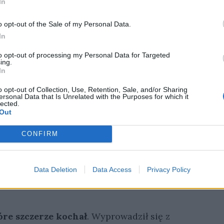
In
zy zielska i wykroty/Jak lęk, jak żal, jak dech
oraz
wykrzyknieniami
, np.: „hen!”, „lęki!”,
o opt-out of the Sale of my Personal Data.
 np.: „świszcze”, „szum”.
In
MNYCH SMRECZYNACH –
to opt-out of processing my Personal Data for Targeted
ing.
In
o opt-out of Collection, Use, Retention, Sale, and/or Sharing
ersonal Data that Is Unrelated with the Purposes for which it
lected.
Out
i, która charakteryzowała się
poezją skupioną
czuwał podczas kontaktu z naturą. Moderniści
CONFIRM
ą i sprawami społeczeństwa, a także nauką i
ierzono, że ludzkość przechodzi przez
Data Deletion
Data Access
Privacy Policy
ból istnienia jest sztuka i obcowanie z
re szczerze kochał
. Wyprowadził się z