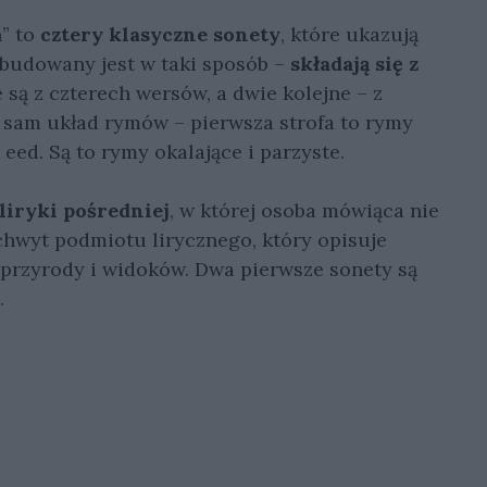
h” to
cztery klasyczne sonety
, które ukazują
zbudowany jest w taki sposób –
składają się z
 są z czterech wersów, a dwie kolejne – z
ki sam układ rymów – pierwsza strofa to rymy
 eed. Są to rymy okalające i parzyste.
 liryki pośredniej
, w której osoba mówiąca nie
chwyt podmiotu lirycznego, który opisuje
t przyrody i widoków. Dwa pierwsze sonety są
.