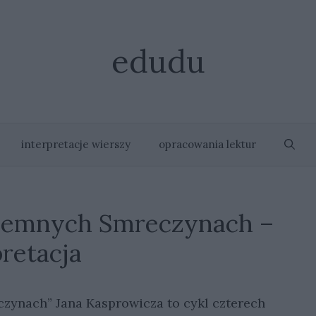
edudu
interpretacje wierszy
opracowania lektur
 ciemnych Smreczynach –
pretacja
czynach” Jana Kasprowicza to cykl czterech