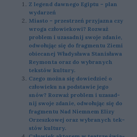
Z legend dawnego Egiptu – plan
wydarzeń
Miasto – przestrzeń przyjazna czy
wroga człowiekowi? Rozważ
problem i uzasadnij swoje zdanie,
odwołując się do fragmentu Ziemi
obiecanej Władysława Stanisława
Reymonta oraz do wybranych
tekstów kultury.
Cze­go moż­na się do­wie­dzieć o
czło­wie­ku na pod­sta­wie jego
snów? Roz­waż pro­blem i uza­sad­
nij swo­je zda­nie, od­wo­łu­jąc się do
frag­men­tu Nad Niemnem Elizy
Orzeszkowej oraz wy­bra­nych tek­
stów kul­tu­ry.
Czło­wiek ak­to­rem w te­atrze świa­