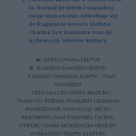
ta. Roz­waż pro­blem i uza­sad­nij
swo­je sta­no­wi­sko, od­wo­łu­jąc się
do frag­men­tu utwo­ru Stefana
Chwina Syn kamienia oraz do
wy­bra­nych tek­stów kul­tu­ry.
KATEGORIE
OPRACOWANIA LEKTUR
TAGI
Z LEGEND DAWNEGO EGIPTU
Z LEGEND DAWNEGO EGIPTU – PLAN
WYDARZEŃ
CZYM DLA CZŁOWIEKA MOŻE BYĆ
TRADYCJA? ROZWAŻ PROBLEM I UZASADNIJ
SWOJE ZDANIE, ODWOŁUJĄC SIĘ DO
FRAGMENTU PANA TADEUSZA, CAŁEGO
UTWORU ADAMA MICKIEWICZA ORAZ DO
WYBRANEGO TEKSTU KULTURY.