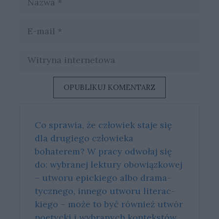
E-
mail
Witryna
internetowa
Co sprawia, że człowiek staje się
dla drugiego człowieka
bohaterem? W pra­cy od­wo­łaj się
do: wy­bra­nej lek­tu­ry obo­wiąz­ko­wej
– utwo­ru epic­kie­go albo dra­ma­
tycz­ne­go, in­ne­go utwo­ru li­te­rac­
kie­go – może to być rów­nież utwór
po­etyc­ki i wy­bra­nych kon­tek­stów.