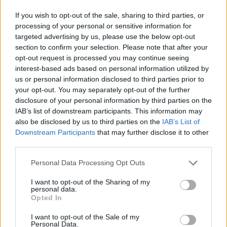
wygnanego przez Ramzesa Jetrona,
nauczyciela następcy. Faraonowi nie
If you wish to opt-out of the sale, sharing to third parties, or
processing of your personal or sensitive information for
podobało się, że wpoił mu jako istotną
targeted advertising by us, please use the below opt-out
wartość pokój. Dostrzega również światło
section to confirm your selection. Please note that after your
z wieży Bereniki. Kobieta pozdrawia go w
opt-out request is processed you may continue seeing
ten sposób co wieczór z klasztoru, w
interest-based ads based on personal information utilized by
us or personal information disclosed to third parties prior to
którym została uwięziona. Arcykapłan
your opt-out. You may separately opt-out of the further
postanowił jednak wysłać po nią łódź, co
disclosure of your personal information by third parties on the
napawa mężczyznę radością. Nagle czuje
IAB’s list of downstream participants. This information may
also be disclosed by us to third parties on the
IAB’s List of
ukąszenie w stopę, jednak zakłada, że to
Downstream Participants
that may further disclose it to other
tylko pszczoła. Dworzanie cieszą się, że
third parties.
nie jest to pająk, który o tej porze
najczęściej atakuje i mógłby doprowadzić
Personal Data Processing Opt Outs
do jego śmierci.
I want to opt-out of the Sharing of my
personal data.
Opted In
EDYKTY HORUSA
I want to opt-out of the Sale of my
Personal Data.