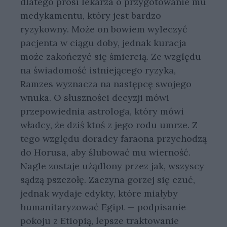
dlatego prosi lekarza o przygotowanie mu
medykamentu, który jest bardzo
ryzykowny. Może on bowiem wyleczyć
pacjenta w ciągu doby, jednak kuracja
może zakończyć się śmiercią. Ze względu
na świadomość istniejącego ryzyka,
Ramzes wyznacza na następcę swojego
wnuka. O słuszności decyzji mówi
przepowiednia astrologa, który mówi
władcy, że dziś ktoś z jego rodu umrze. Z
tego względu doradcy faraona przychodzą
do Horusa, aby ślubować mu wierność.
Nagle zostaje użądlony przez jak, wszyscy
sądzą pszczołę. Zaczyna gorzej się czuć,
jednak wydaje edykty, które miałyby
humanitaryzować Egipt — podpisanie
pokoju z Etiopią, lepsze traktowanie