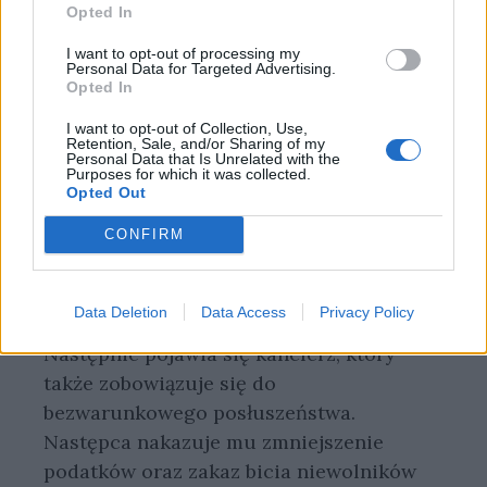
Po kolei do przyszłego faraona
Opted In
przychodzą odprawieni przez Ramzesa
I want to opt-out of processing my
doradcy. Mężczyzna wydaje im pierwsze
Personal Data for Targeted Advertising.
polecenia, które mają wejść w życie w
Opted In
momencie otrzymania przez niego
I want to opt-out of Collection, Use,
Retention, Sale, and/or Sharing of my
pierścienia. Dowódca wojsk obiecuje mu
Personal Data that Is Unrelated with the
Purposes for which it was collected.
wierność, choćby chciał oddać państwo
Opted Out
Etiopom. Horus temu zaprzecza, nakazuje
jednak podpisać z nimi pokój oraz
CONFIRM
zakazuje okaleczać jeńców wojennych, co
za Ramzesa było standardem.
Data Deletion
Data Access
Privacy Policy
Następnie pojawia się kanclerz, który
także zobowiązuje się do
bezwarunkowego posłuszeństwa.
Następca nakazuje mu zmniejszenie
podatków oraz zakaz bicia niewolników