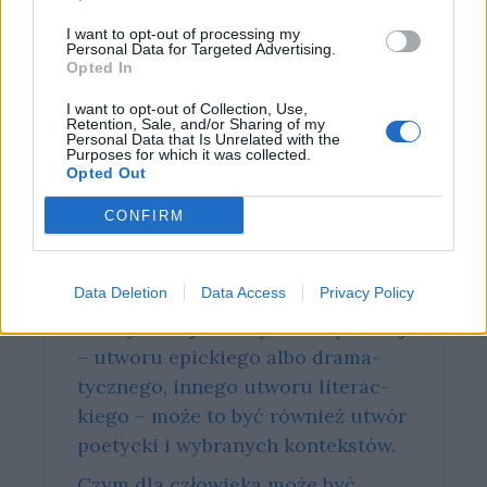
I want to opt-out of processing my
Personal Data for Targeted Advertising.
Opted In
I want to opt-out of Collection, Use,
Retention, Sale, and/or Sharing of my
Strona
Strona
Strona
←
Poprzedni
1
…
16
17
Personal Data that Is Unrelated with the
Purposes for which it was collected.
Opted Out
CONFIRM
Co sprawia, że człowiek staje się
dla drugiego człowieka
Data Deletion
Data Access
Privacy Policy
bohaterem? W pra­cy od­wo­łaj się
do: wy­bra­nej lek­tu­ry obo­wiąz­ko­wej
– utwo­ru epic­kie­go albo dra­ma­
tycz­ne­go, in­ne­go utwo­ru li­te­rac­
kie­go – może to być rów­nież utwór
po­etyc­ki i wy­bra­nych kon­tek­stów.
Czym dla człowieka może być