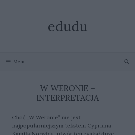
Przejdź
do
treści
edudu
Menu
W WERONIE –
INTERPRETACJA
Choć „W Weronie” nie jest
najpopularniejszym tekstem Cypriana
Kamila Norwida, utwór ten zyskał duże