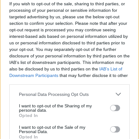
HISTORIA – INTERPRETACJA
If you wish to opt-out of the sale, sharing to third parties, or
processing of your personal or sensitive information for
targeted advertising by us, please use the below opt-out
Krzysztof Kamil Baczyński jest jednym z
section to confirm your selection. Please note that after your
najbardziej znanych poetów tak zwanego
opt-out request is processed you may continue seeing
pokolenia Kolumbów – twórców, których
interest-based ads based on personal information utilized by
us or personal information disclosed to third parties prior to
młodość i rozwój twórczości przypadły na
your opt-out. You may separately opt-out of the further
okres II wojny światowej. Zginął on w
disclosure of your personal information by third parties on the
trakcie powstania warszawskiego.
IAB’s list of downstream participants. This information may
also be disclosed by us to third parties on the
IAB’s List of
Downstream Participants
that may further disclose it to other
KATEGORIE
INTERPRETACJE WIERSZY
third parties.
TAGI
KRZYSZTOF KAMIL BACZYŃSKI
Personal Data Processing Opt Outs
DODAJ KOMENTARZ
I want to opt-out of the Sharing of my
personal data.
Opted In
I want to opt-out of the Sale of my
Personal Data.
Opted In